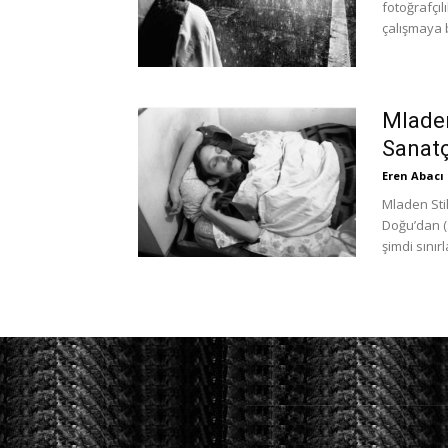
fotoğrafçıl
çalışmaya b
Mladen
Sanatç
Eren Abacı
Mladen Sti
Doğu’dan (
şimdi sınırl