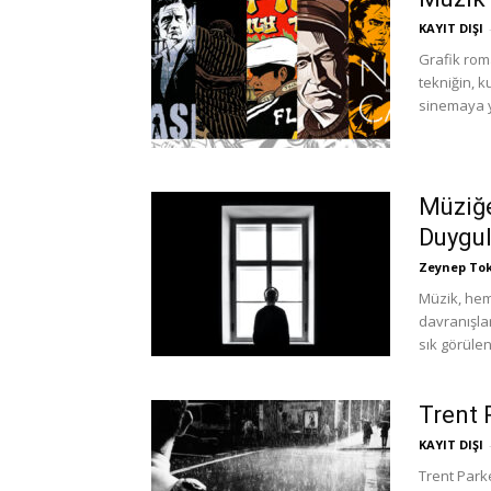
KAYIT DIŞI
Grafik roma
tekniğin, k
sinemaya y
Müziğe
Duygul
Zeynep To
Müzik, hem
davranışlar
sık görülen
Trent 
KAYIT DIŞI
Trent Park