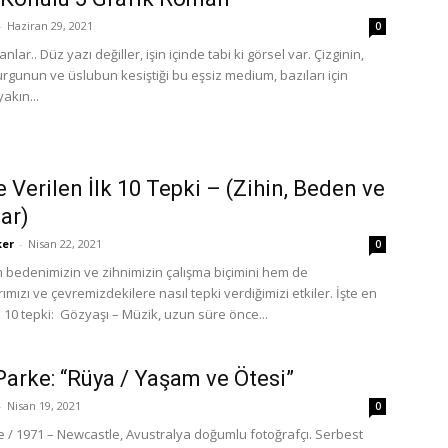
-
Haziran 29, 2021
0
nlar.. Düz yazı değiller, işin içinde tabi ki görsel var. Çizginin,
urgunun ve üslubun kesiştiği bu eşsiz medium, bazıları için
akın...
 Verilen İlk 10 Tepki – (Zihin, Beden ve
ar)
ker
-
Nisan 22, 2021
0
 bedenimizin ve zihnimizin çalışma biçimini hem de
ımızı ve çevremizdekilere nasıl tepki verdiğimizi etkiler. İşte en
 10 tepki: Gözyaşı – Müzik, uzun süre önce...
Parke: “Rüya / Yaşam ve Ötesi”
-
Nisan 19, 2021
0
e / 1971 – Newcastle, Avustralya doğumlu fotoğrafçı. Serbest