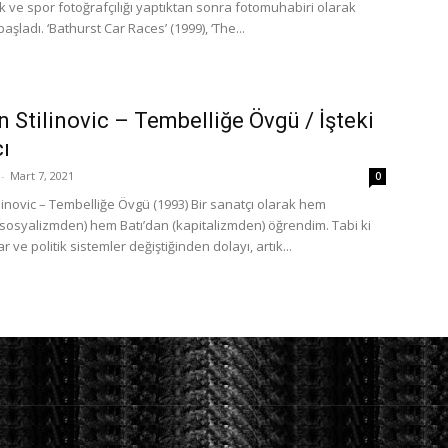
ık ve spor fotoğrafçılığı yaptıktan sonra fotomuhabiri olarak
aşladı. ‘Bathurst Car Races’ (1999), ‘The...
 Stilinovic – Tembelliğe Övgü / İşteki
ı
-
Mart 7, 2021
0
linovic – Tembelliğe Övgü (1993) Bir sanatçı olarak hem
sosyalizmden) hem Batı’dan (kapitalizmden) öğrendim. Tabi ki
ar ve politik sistemler değiştiğinden dolayı, artık...