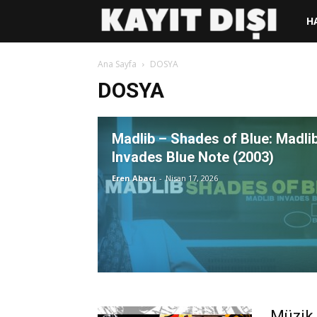
KAY
H
DIŞI
Ana Sayfa
DOSYA
DOSYA
Madlib – Shades of Blue: Madli
Invades Blue Note (2003)
Eren Abacı
-
Nisan 17, 2026
Müzik 