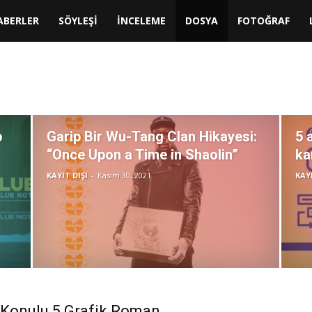
IT
ABERLER
SÖYLEŞİ
İNCELEME
DOSYA
FOTOĞRAF
b
Garip Bir Wu-Tang Clan Hikayesi:
5 
“Once Upon a Time in Shaolin”
ka
KAYIT DIŞI
-
Kasım 30, 2021
KAYI
Konulu 5 Grafik Roman