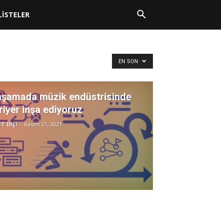
LİSTELER
EN SON
aşamada müzik endüstrisinde
riyer inşa ediyoruz
T DIŞI
-
Kasım 21, 2021