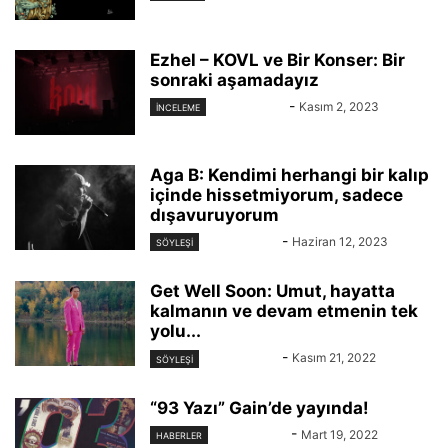
Ezhel – KOVL ve Bir Konser: Bir
sonraki aşamadayız
Eren Abacı
-
Kasım 2, 2023
İNCELEME
Aga B: Kendimi herhangi bir kalıp
içinde hissetmiyorum, sadece
dışavuruyorum
Eren Abacı
-
Haziran 12, 2023
SÖYLEŞİ
Get Well Soon: Umut, hayatta
kalmanın ve devam etmenin tek
yolu...
Eren Abacı
-
Kasım 21, 2022
SÖYLEŞİ
“93 Yazı” Gain’de yayında!
KAYIT DIŞI
-
Mart 19, 2022
HABERLER