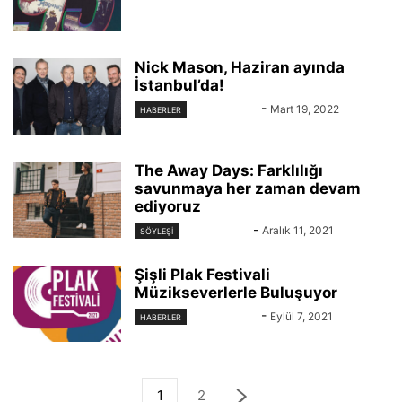
Nick Mason, Haziran ayında
İstanbul’da!
KAYIT DIŞI
-
Mart 19, 2022
HABERLER
The Away Days: Farklılığı
savunmaya her zaman devam
ediyoruz
Eren Abacı
-
Aralık 11, 2021
SÖYLEŞİ
Şişli Plak Festivali
Müzikseverlerle Buluşuyor
KAYIT DIŞI
-
Eylül 7, 2021
HABERLER
1
2