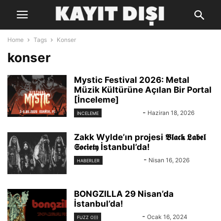
Home
Tags
Konser
konser
Mystic Festival 2026: Metal
Müzik Kültürüne Açılan Bir Portal
[İnceleme]
Eren Abacı
-
Haziran 18, 2026
İNCELEME
Zakk Wylde’ın projesi 𝕭𝖑𝖆𝖈𝖐 𝕷𝖆𝖇𝖊𝖑
𝕾𝖔𝖈𝖎𝖊𝖙𝖞 İstanbul’da!
KAYIT DIŞI
-
Nisan 16, 2026
HABERLER
BONGZILLA 29 Nisan’da
İstanbul’da!
KAYIT DIŞI
-
Ocak 16, 2024
FUZZ O)))