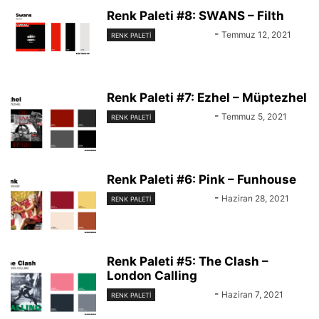
Renk Paleti #8: SWANS – Filth
KAYIT DIŞI
-
Temmuz 12, 2021
RENK PALETİ
Renk Paleti #7: Ezhel – Müptezhel
KAYIT DIŞI
-
Temmuz 5, 2021
RENK PALETİ
Renk Paleti #6: Pink – Funhouse
KAYIT DIŞI
-
Haziran 28, 2021
RENK PALETİ
Renk Paleti #5: The Clash –
London Calling
KAYIT DIŞI
-
Haziran 7, 2021
RENK PALETİ