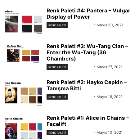
Renk Paleti #4: Pantera – Vulgar
Display of Power
KAYIT DIŞI
-
Mayıs 30, 2021
RENK PALETİ
Renk Paleti #3: Wu-Tang Clan –
Enter the Wu-Tang (36
Chambers)
KAYIT DIŞI
-
Mayıs 27, 2021
RENK PALETİ
Renk Paleti #2: Hayko Cepkin –
Tanışma Bitti
KAYIT DIŞI
-
Mayıs 16, 2021
RENK PALETİ
Renk Paleti #1: Alice in Chains –
Facelift
KAYIT DIŞI
-
Mayıs 10, 2021
RENK PALETİ