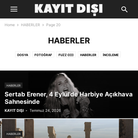
Home
HABERLER
Page 20
HABERLER
DOSYA
FOTOĞRAF
FUZZ O)))
HABERLER
İNCELEME
LİSTELER
RENK PALETİ
SÖYLEŞİ
HABERLER
Sertab Erener, 4 Eylül’de Harbiye Açıkhava
Sahnesinde
KAYIT DIŞI
-
Temmuz 24, 2026
HABERLER