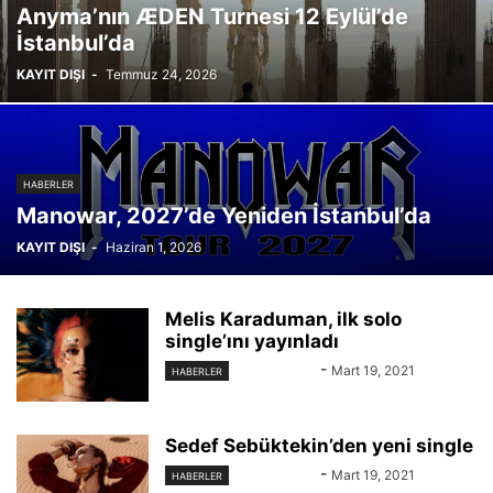
Anyma’nın ÆDEN Turnesi 12 Eylül’de
İstanbul’da
KAYIT DIŞI
-
Temmuz 24, 2026
HABERLER
Manowar, 2027’de Yeniden İstanbul’da
KAYIT DIŞI
-
Haziran 1, 2026
Melis Karaduman, ilk solo
single’ını yayınladı
KAYIT DIŞI
-
Mart 19, 2021
HABERLER
Sedef Sebüktekin’den yeni single
KAYIT DIŞI
-
Mart 19, 2021
HABERLER