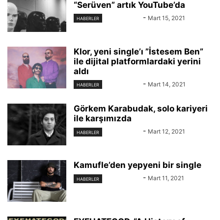
“Serüven” artık YouTube’da
KAYIT DIŞI
-
Mart 15, 2021
HABERLER
Klor, yeni single’ı ”İstesem Ben”
ile dijital platformlardaki yerini
aldı
KAYIT DIŞI
-
Mart 14, 2021
HABERLER
Görkem Karabudak, solo kariyeri
ile karşımızda
KAYIT DIŞI
-
Mart 12, 2021
HABERLER
Kamufle’den yepyeni bir single
KAYIT DIŞI
-
Mart 11, 2021
HABERLER