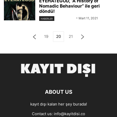
EYEHATEGOD, “A History of
Nomadic Behaviour” ile geri
döndü!
KAYIT DIŞI
-
Mart 11, 2021
HABERLER
19
20
21
ABOUT US
kayıt dışı kalan her şey burada!
Contact us:
info@kayitdisi.co