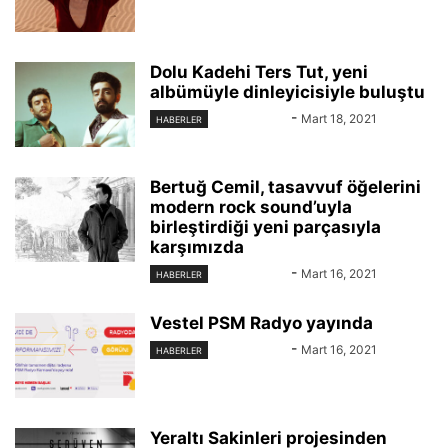
Dolu Kadehi Ters Tut, yeni
albümüyle dinleyicisiyle buluştu
KAYIT DIŞI
-
Mart 18, 2021
HABERLER
Bertuğ Cemil, tasavvuf öğelerini
modern rock sound’uyla
birleştirdiği yeni parçasıyla
karşımızda
KAYIT DIŞI
-
Mart 16, 2021
HABERLER
Vestel PSM Radyo yayında
KAYIT DIŞI
-
Mart 16, 2021
HABERLER
Yeraltı Sakinleri projesinden