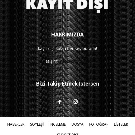
HAKKIMIZDA
kayıt dışı kalan her şey burada!
İletişim:
info@kayitdisi.co
Bizi Takip Etmek İstersen
HABERLER
SÖYLEŞİ
İNCELEME
DOSYA
FOTOĞRAF
LİSTELER
© KAYIT DIŞI