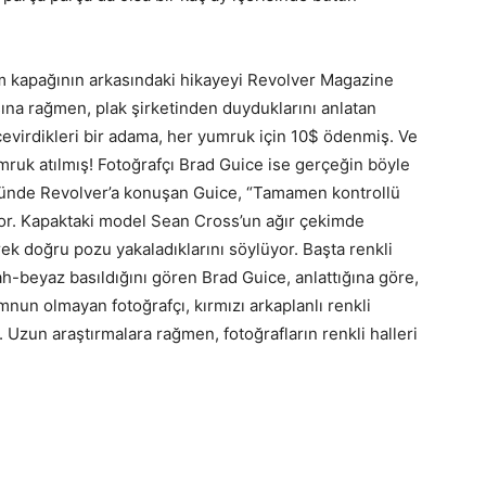
üm kapağının arkasındaki hikayeyi Revolver Magazine
sına rağmen, plak şirketinden duyduklarını anlatan
evirdikleri bir adama, her yumruk için 10$ ödenmiş. Ve
ruk atılmış! Fotoğrafçı Brad Guice ise gerçeğin böyle
münde Revolver’a konuşan Guice, “Tamamen kontrollü
or. Kapaktaki model Sean Cross’un ağır çekimde
rek doğru pozu yakaladıklarını söylüyor. Başta renkli
yah-beyaz basıldığını gören Brad Guice, anlattığına göre,
un olmayan fotoğrafçı, kırmızı arkaplanlı renkli
 Uzun araştırmalara rağmen, fotoğrafların renkli halleri