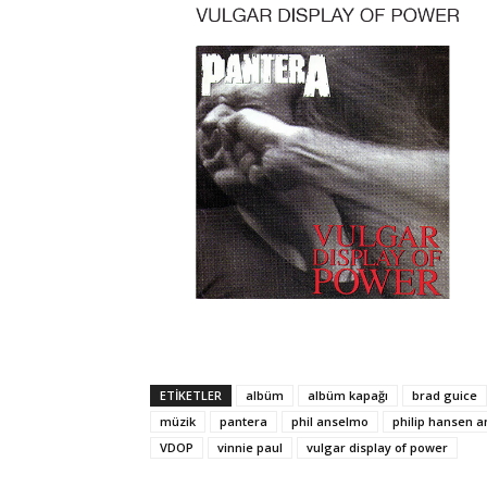
ETIKETLER
albüm
albüm kapağı
brad guice
müzik
pantera
phil anselmo
philip hansen 
VDOP
vinnie paul
vulgar display of power