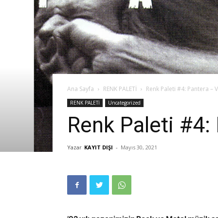
Ana Sayfa
RENK PALETİ
Renk Paleti #4: Pantera – 
RENK PALETİ
Uncategorized
Renk Paleti #4:
Yazar
KAYIT DIŞI
-
Mayıs 30, 2021