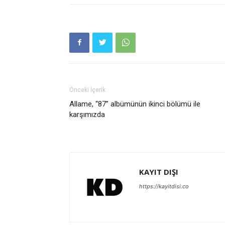
Önceki İçerik
Allame, “87” albümünün ikinci bölümü ile
karşımızda
KAYIT DIŞI
https://kayitdisi.co