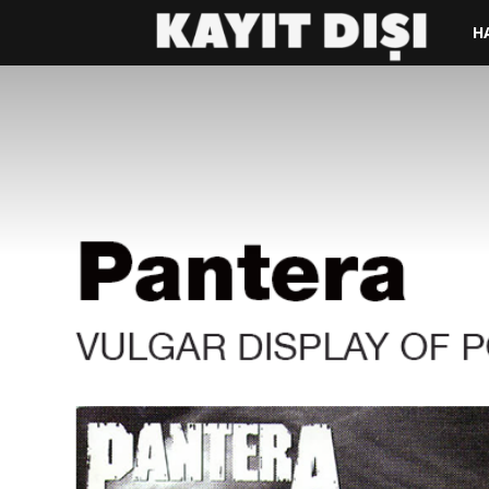
KAY
H
DIŞI