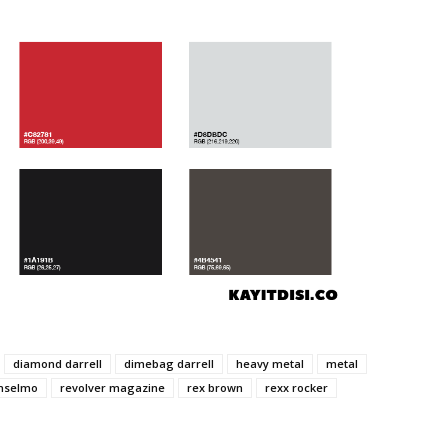
diamond darrell
dimebag darrell
heavy metal
metal
anselmo
revolver magazine
rex brown
rexx rocker