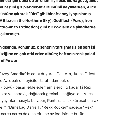
nesi için belki de en önemli yıl olabilir. Rage Against
ount gibi gruplar debut albümünü yayınlarken, Alice
 üstüne çıkarak “Dirt” gibi bir efsaneyi yayınlamış,
 Blaze in the Northern Sky), Godflesh (Pure), Iron
down to Extinction) gibi bir çok isim de şimdilerde
çıkarmıştı.
n dışında. Konumuz, o senenin tartışmasız en sert işi
üziğine en çok etki eden albüm; haftanın renk paleti
ay of Power!
Kuzey Amerika’da adını duyuran Pantera, Judas Priest
le Avrupalı dinleyiciler tarafından pek de
ek büyük başarı elde edememişlerdi, o kadar ki Rex
e bira ve sandviç dağıtarak geçimini sağlıyordu. Ancak
yayınlanmasıyla beraber, Pantera, artık küresel olarak
rell”, “Dimebag Darrell”, “Rexx Rocker” sadece “Rex”
parça parça da olsa bir kaç ay içerisinde bütün