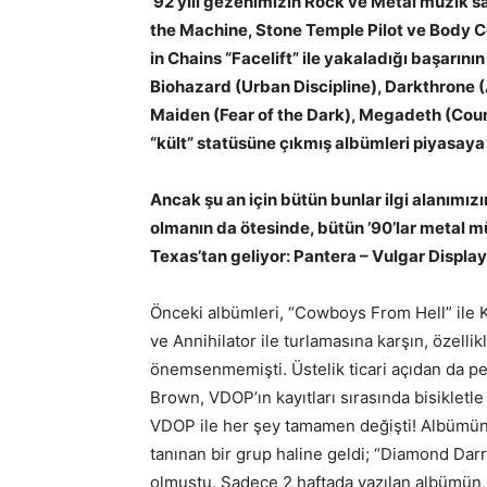
’92 yılı gezenimizin Rock ve Metal müzik sah
the Machine, Stone Temple Pilot ve Body C
in Chains “Facelift” ile yakaladığı başarının
Biohazard (Urban Discipline), Darkthrone (A
Maiden (Fear of the Dark), Megadeth (Count
“kült” statüsüne çıkmış albümleri piyasaya 
Ancak şu an için bütün bunlar ilgi alanımızı
olmanın da ötesinde, bütün ’90’lar metal m
Texas’tan geliyor: Pantera – Vulgar Displ
Önceki albümleri, “Cowboys From Hell” ile 
ve Annihilator ile turlamasına karşın, özellik
önemsenmemişti. Üstelik ticari açıdan da p
Brown, VDOP’ın kayıtları sırasında bisikletl
VDOP ile her şey tamamen değişti! Albümün 
tanınan bir grup haline geldi; “Diamond Dar
olmuştu. Sadece 2 haftada yazılan albümün, 