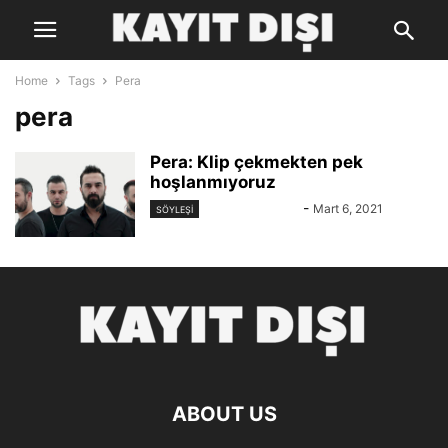
Home
Tags
Pera
pera
Pera: Klip çekmekten pek
hoşlanmıyoruz
Zeynep Toker
-
Mart 6, 2021
SÖYLEŞİ
ABOUT US