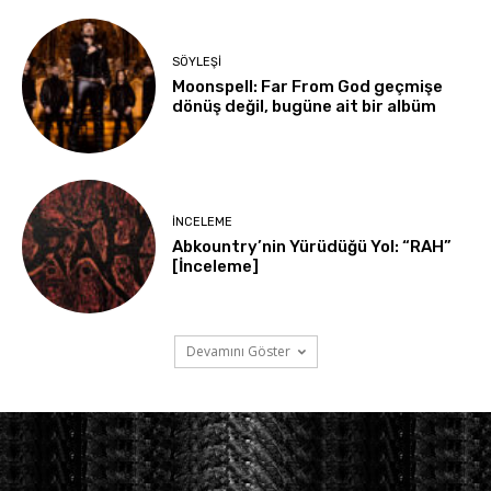
SÖYLEŞİ
Moonspell: Far From God geçmişe
dönüş değil, bugüne ait bir albüm
İNCELEME
Abkountry’nin Yürüdüğü Yol: “RAH”
[İnceleme]
Devamını Göster