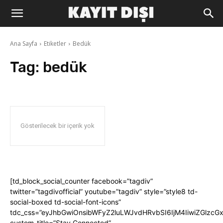
Ana Sayfa
Etiketler
Bedük
Tag:
bedük
Gösterilecek bir içerik yok
[td_block_social_counter facebook=”tagdiv”
twitter=”tagdivofficial” youtube=”tagdiv” style=”style8 td-
social-boxed td-social-font-icons”
tdc_css=”eyJhbGwiOnsibWFyZ2luLWJvdHRvbSI6IjM4IiwiZGlz
custom_title=”Stay Connected”