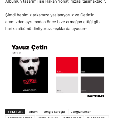
Albümün tasarımı ise Hakan Yonat imzası taşımaktadır.
Şimdi hepimiz arkamıza yaslanıyoruz ve Çetin’in
aramızdan ayrılmadan önce bize armağan ettiği gibi
harika albümü dinliyoruz. -ışıklarda uyusun-
ETIKETLER
albüm
cengiz köroğlu
Cengiz tuncer
demirhan baylan
engin gürkey
hakan yonat
ilke hatipoğlu