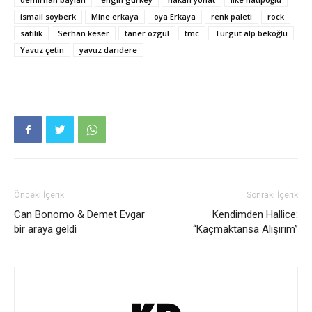
ismail soyberk
Mine erkaya
oya Erkaya
renk paleti
rock
satılık
Serhan keser
taner özgül
tmc
Turgut alp bekoğlu
Yavuz çetin
yavuz darıdere
Önceki İçerik
Sonraki İçerik
Can Bonomo & Demet Evgar
Kendimden Hallice:
bir araya geldi
“Kaçmaktansa Alışırım”