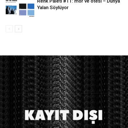
Renk Paleti #11: mor ve ötesi – Dünya
Yalan Söylüyor