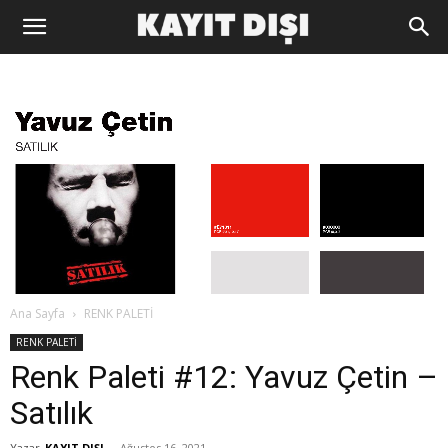
Ana Sayfa
RENK PALETİ
RENK PALETİ
Renk Paleti #12: Yavuz Çetin –
Satılık
Yazar
KAYIT DIŞI
-
Ağustos 16, 2021